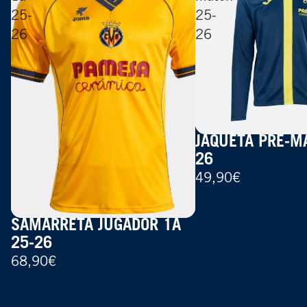
25-
25-
26
26
JAQUETA PRE-M
26
49,90€
SAMARRETA JUGADOR 1A
25-26
68,90€