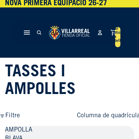
NOVA PRIMERA EQUIPACIÓ 26-27
NOVA PRIMERA EQUIPACIÓ 26-27
Total
d'articles
a la
cistella:
0
TASSES I
AMPOLLES
Filtre
Columna de quadrícul
AMPOLLA