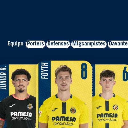
COMPRA LA CAMISETA DE
TU JUGADOR FAVORITO
Equipo
Porters
Defenses
Migcampistes
Davante