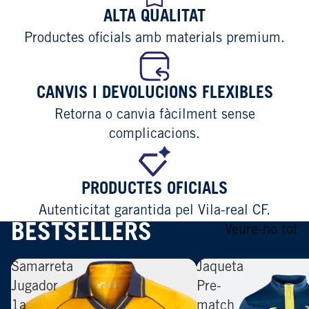
ALTA QUALITAT
Productes oficials amb materials premium.
CANVIS I DEVOLUCIONS FLEXIBLES
Retorna o canvia fàcilment sense
complicacions.
PRODUCTES OFICIALS
Autenticitat garantida pel Vila-real CF.
BESTSELLERS
Veure-ho tot
Samarreta
Jaqueta
Jugador
Pre-
1a
match