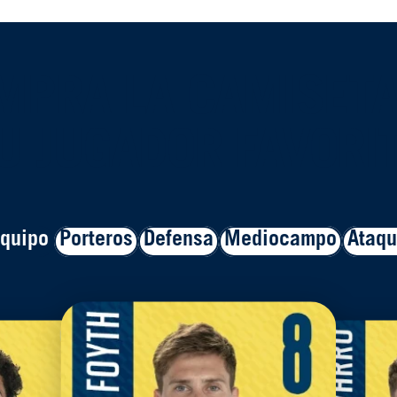
MPRA LA CAMISETA
U JUGADOR FAVORI
quipo
Porteros
Defensa
Mediocampo
Ataq