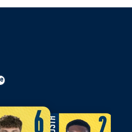
 DE
TO
ue