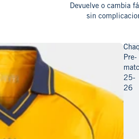
Devuelve o cambia f
sin complicacio
Chaq
Pre-
mat
25-
26