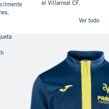
el Villarreal CF.
ácilmente
nes.
Ver todo
ueta
ch