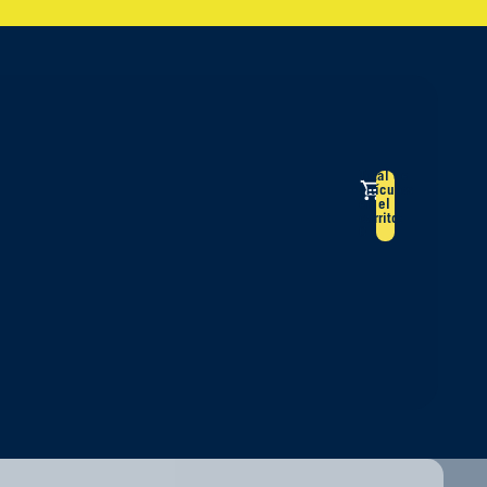
Total de
artículos
a
en el
carrito:
0
s opciones de inicio de sesión
Pedidos
Perfil