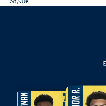
68,90€
CO
T
E