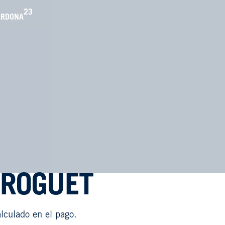
23
ARDONA
GROGUET
lculado en el pago.