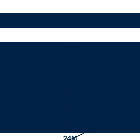
UNICO
6M
12M
18M
0M
3M
9M
24M