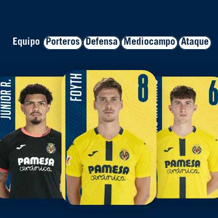
TU JUGADOR FAVORITO
Equipo
Porteros
Defensa
Mediocampo
Ataque